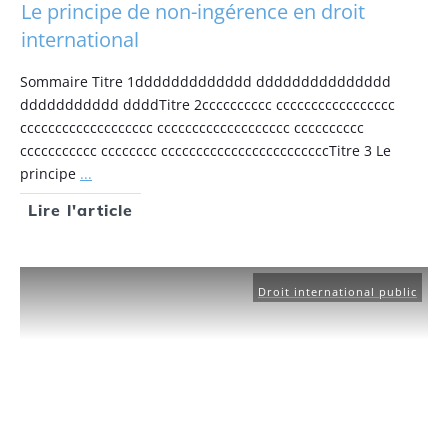
Le principe de non-ingérence en droit
international
Sommaire Titre 1ddddddddddddd ddddddddddddddd
ddddddddddd ddddTitre 2cccccccccc ccccccccccccccccc
ccccccccccccccccccc ccccccccccccccccccc cccccccccc
ccccccccccc cccccccc ccccccccccccccccccccccccTitre 3 Le
principe
...
Lire l'article
Droit international public