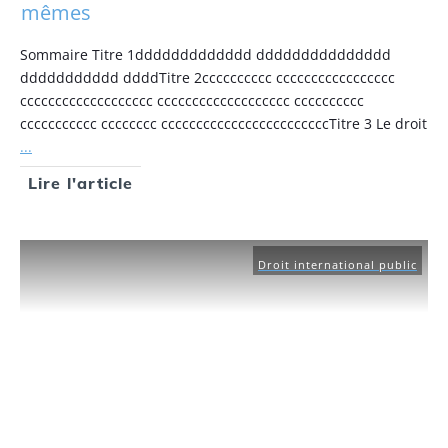
mêmes
Sommaire Titre 1ddddddddddddd ddddddddddddddd
ddddddddddd ddddTitre 2cccccccccc ccccccccccccccccc
ccccccccccccccccccc ccccccccccccccccccc cccccccccc
ccccccccccc cccccccc ccccccccccccccccccccccccTitre 3 Le droit
...
Lire l'article
Droit international public