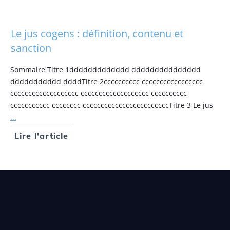
Le jus cogens : définition, contenu et
sanction
Sommaire Titre 1ddddddddddddd ddddddddddddddd
ddddddddddd ddddTitre 2cccccccccc ccccccccccccccccc
ccccccccccccccccccc ccccccccccccccccccc cccccccccc
ccccccccccc cccccccc ccccccccccccccccccccccccTitre 3 Le jus
...
Lire l'article