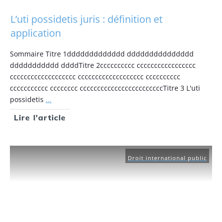
L’uti possidetis juris : définition et
application
Sommaire Titre 1ddddddddddddd ddddddddddddddd
ddddddddddd ddddTitre 2cccccccccc ccccccccccccccccc
ccccccccccccccccccc ccccccccccccccccccc cccccccccc
ccccccccccc cccccccc ccccccccccccccccccccccccTitre 3 L'uti
possidetis
...
Lire l'article
Droit international public