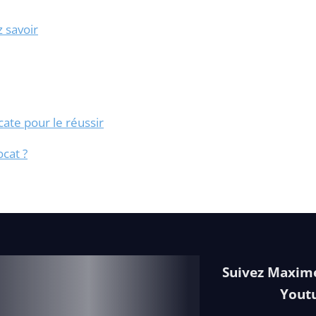
 savoir
cate pour le réussir
ocat ?
Suivez Maxime
Yout