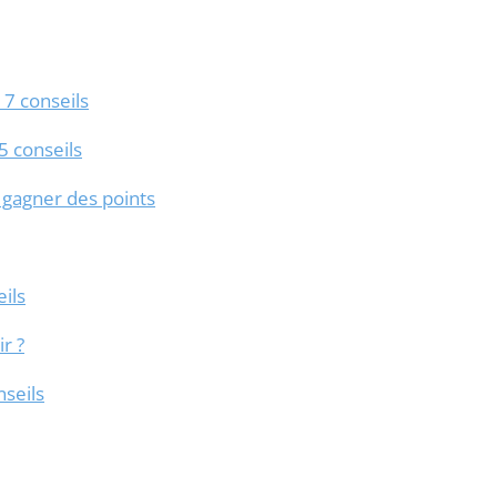
 7 conseils
5 conseils
r gagner des points
ils
r ?
nseils