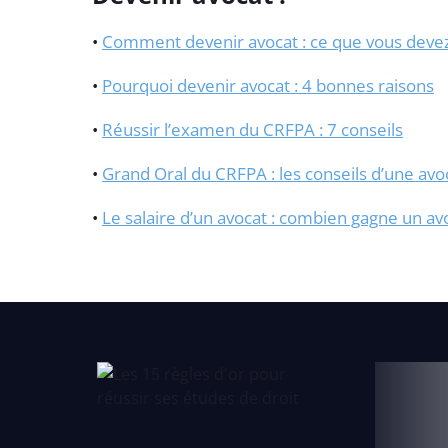
•
Comment devenir avocat : ce que vous devez
•
Pourquoi devenir avocat : 4 bonnes raisons
•
Réussir l’examen du CRFPA : 7 conseils
•
Grand Oral du CRFPA : les conseils d’une avo
•
Le salaire d’un avocat : combien gagne un av