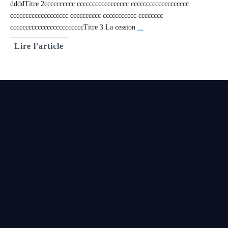
ddddTitre 2cccccccccc ccccccccccccccccc ccccccccccccccccccc
ccccccccccccccccccc cccccccccc ccccccccccc cccccccc
ccccccccccccccccccccccccTitre 3 La cession
...
Lire l'article