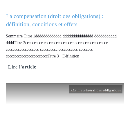
La compensation (droit des obligations) :
définition, conditions et effets
Sommaire Titre 1ddddddddddddd ddddddddddddddd ddddddddddd
ddddTitre 2cccccccccc ccccccccccccccccc ccccccccccccccccccc
ccccccccccccccccccc cccccccccc ccccccccccc cccccccc
ccccccccccccccccccccccccTitre 3 Définition
...
Lire l'article
Régime général des obligations