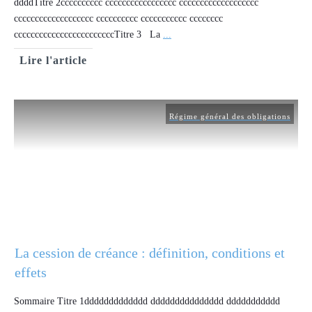
ddddTitre 2cccccccccc ccccccccccccccccc ccccccccccccccccccc
ccccccccccccccccccc cccccccccc ccccccccccc cccccccc
ccccccccccccccccccccccccTitre 3 La
...
Lire l'article
Régime général des obligations
La cession de créance : définition, conditions et
effets
Sommaire Titre 1ddddddddddddd ddddddddddddddd ddddddddddd