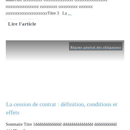
ccccccccccccccccccc cccccccccc ccccccccccc cccccccc
ccccccccccccccccccccccccTitre 3 La
...
Lire l'article
Régime général des obligations
La cession de contrat : définition, conditions et
effets
Sommaire Titre 1ddddddddddddd ddddddddddddddd ddddddddddd