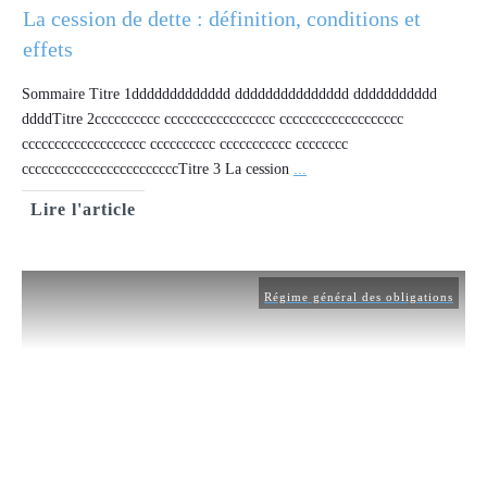
La cession de dette : définition, conditions et
effets
Sommaire Titre 1ddddddddddddd ddddddddddddddd ddddddddddd
ddddTitre 2cccccccccc ccccccccccccccccc ccccccccccccccccccc
ccccccccccccccccccc cccccccccc ccccccccccc cccccccc
ccccccccccccccccccccccccTitre 3 La cession
...
Lire l'article
Régime général des obligations