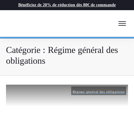
Bénéficiez de 20% de réduction dès 80€ de commande
Catégorie :
Régime général des
obligations
Régime général des obligations