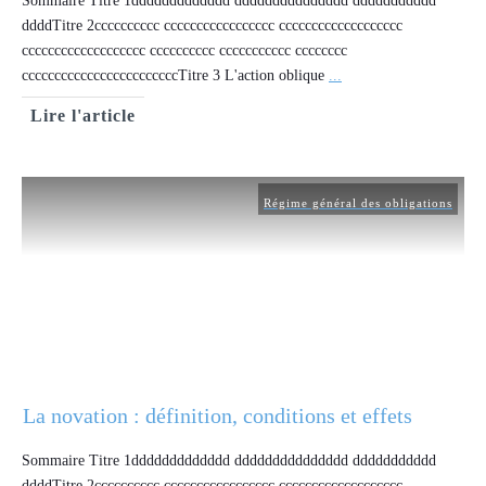
Sommaire Titre 1ddddddddddddd ddddddddddddddd ddddddddddd
ddddTitre 2cccccccccc ccccccccccccccccc ccccccccccccccccccc
ccccccccccccccccccc cccccccccc ccccccccccc cccccccc
ccccccccccccccccccccccccTitre 3 L'action oblique
...
Lire l'article
Régime général des obligations
La novation : définition, conditions et effets
Sommaire Titre 1ddddddddddddd ddddddddddddddd ddddddddddd
ddddTitre 2cccccccccc ccccccccccccccccc ccccccccccccccccccc