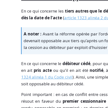
En ce qui concerne les
tiers autres que le d
dès la date de l’acte
(
article 1323 alinéa 2 d
A noter :
Avant la réforme opérée par l’ord
devenait opposable aux tiers qu’après un form
la cession au débiteur par exploit d’huissier
En ce qui concerne le
débiteur cédé
, pour qu
en ait
pris acte
ou qu’il en ait été
notifié
, 
1324 alinéa 1 du Code civil
). Ainsi, une simpl
soit opposable au débiteur cédé.
Point important : en cas de conflit entre ces
résout en faveur du
premier cessionnaire
rendu opposable en premier) ; ce dernier 