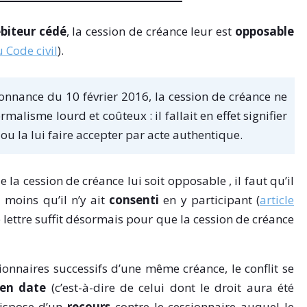
ébiteur cédé
, la cession de créance leur est
opposable
u Code civil
).
onnance du 10 février 2016, la cession de créance ne
alisme lourd et coûteux : il fallait en effet signifier
 ou la lui faire accepter par acte authentique.
e la cession de créance lui soit opposable , il faut qu’il
à moins qu’il n’y ait
consenti
en y participant (
article
e lettre suffit désormais pour que la cession de créance
sionnaires successifs d’une même créance, le conflit se
 en date
(c’est-à-dire de celui dont le droit aura été
dispose d’un
recours
contre le cessionnaire auquel le