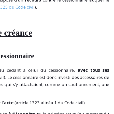
1325 du Code civil
).
e créance
 cessionnaire
du cédant à celui du cessionnaire,
avec tous ses
vil). Le cessionnaire est donc investi des accessoires de
ties qui s’y attachaient, comme un cautionnement, une
 l’acte
(article 1323 alinéa 1 du Code civil).
ctuée
à titre onéreux
, le principe est qu'au moment du