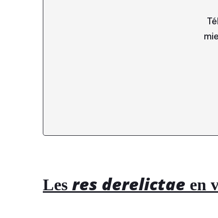
Té
mie
res derelictae
Les
en 