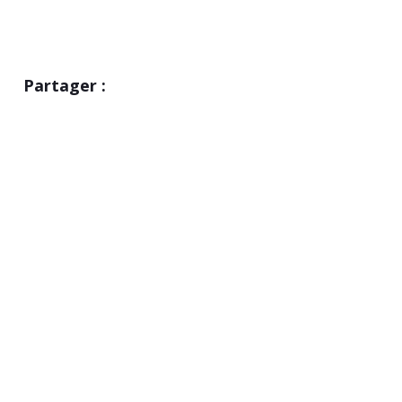
Partager :
Partagez
0
Partagez
0
Tweetez
0