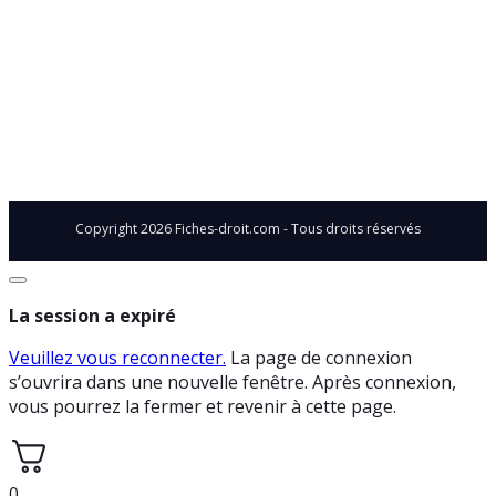
Mentions légales
Conditions générales de vente
Politique de confidentialité
Liens utiles
Copyright
2026
Fiches-droit.com - Tous droits réservés
Fermez
la
La session a expiré
boite
de
Veuillez vous reconnecter.
dialogue
La page de connexion
s’ouvrira dans une nouvelle fenêtre. Après connexion,
vous pourrez la fermer et revenir à cette page.
0